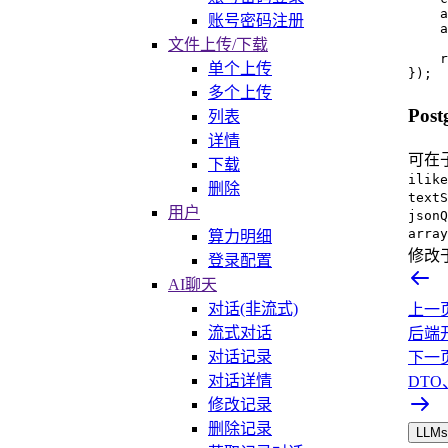
    a
账号密码注册
    a
文件上传/下载
    r
单个上传
});
多个上传
Pos
列表
详情
可在
下载
ilike
删除
textS
用户
jsonQ
array
算力明细
修改
登录配置
AI聊天
对话(非流式)
上一
流式对话
后端
对话记录
下一
对话详情
DT
修改记录
删除记录
LLMs.