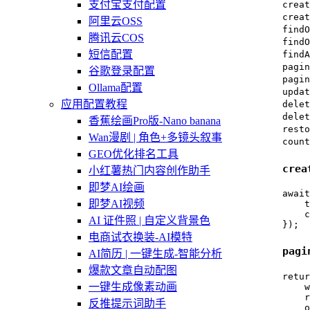
支付宝支付配置
creat
creat
阿里云OSS
findO
腾讯云COS
findO
短信配置
findA
pagin
谷歌登录配置
pagin
Ollama配置
updat
应用配置教程
delet
delet
香蕉绘画Pro版-Nano banana
resto
Wan漫剧 | 角色+多镜头叙事
count
GEO优化排名工具
crea
小红薯热门内容创作助手
即梦AI绘画
await
即梦AI视频
    t
    c
AI 证件照 | 自定义背景色
});
电商试衣换装-AI模特
pagi
AI简历 | 一键生成-智能分析
爆款文章自动配图
retur
一键生成像素动画
    w
    r
反推提示词助手
    o