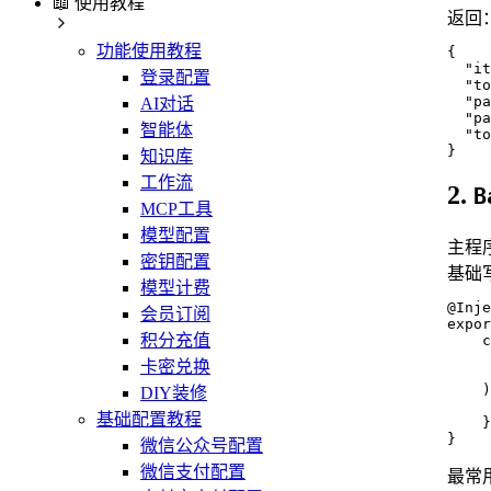
📖 使用教程
返回
功能使用教程
{
"it
登录配置
"to
"pa
AI对话
"pa
智能体
"to
}
知识库
工作流
2.
B
MCP工具
模型配置
主程序
密钥配置
基础
模型计费
@Inje
会员订阅
expor
积分充值
    c
     
卡密兑换
     
    )
DIY装修
     
基础配置教程
    }

}
微信公众号配置
微信支付配置
最常