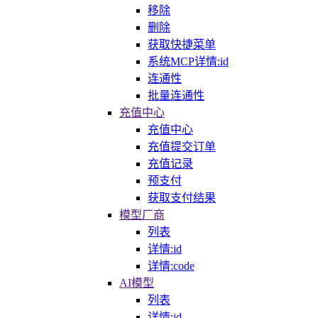
移除
删除
获取快捷菜单
系统MCP详情:id
连通性
批量连通性
充值中心
充值中心
充值提交订单
充值记录
预支付
获取支付结果
模型厂商
列表
详情:id
详情:code
AI模型
列表
详情:id