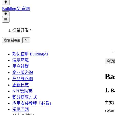
BuildingAI 官网
框架开发
复制页面
欢迎使用 BuildingAI
演示环境
复
用户社群
企业版咨询
Ba
产品线路图
更新日志
1.
B
API 赞助商
积分获取方式
主要
应用安装教程「必看」
常见问题
retur