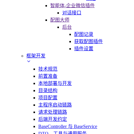
智能体-企业微信插件
对话接口
配图大师
后台
配图记录
获取配图插件
插件设置
框架开发
技术规范
前置准备
本地部署与开发
目录结构
项目配置
主程序启动链路
请求处理链路
后端开发约定
BaseController 与 BaseService
DTO、工具与通用服务