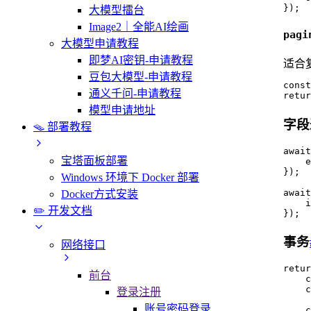
});
大模型擂台
Image2｜全能AI绘画
pagi
大模型申请教程
即梦AI密钥-申请教程
适合
豆包大模型-申请教程
const
通义千问-申请教程
retur
模型申请地址
字段
🪤 部署教程
await
宝塔面板部署
    e
});

Windows 环境下 Docker 部署
await
Docker方式安装
    i
✏️ 开发文档
});
事务
网络接口
retur
前台
    c
    c
登录注册
账号密码登录
    c