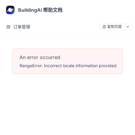
BuildingAI 帮助文档
订单管理
复制页面
An error occurred
RangeError: Incorrect locale information provided